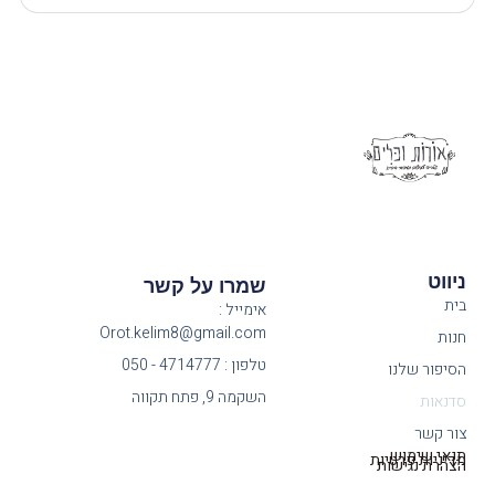
ניווט
שמרו על קשר
בית
אימייל :
Orot.kelim8@gmail.com
חנות
טלפון : 4714777 - 050
הסיפור שלנו
השקמה 9, פתח תקווה
סדנאות
צור קשר
תנאי שימוש
מדיניות פרטיות
הצהרת נגישות