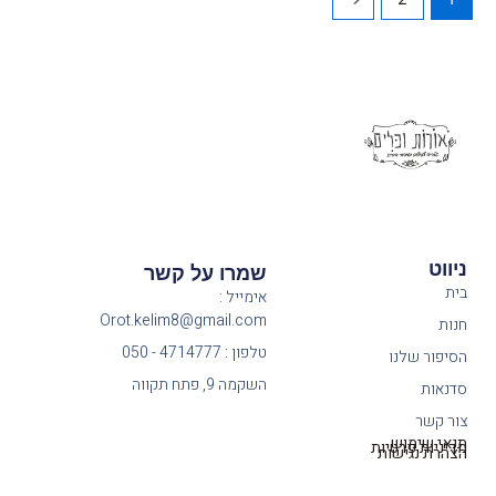
ניווט
שמרו על קשר
בית
אימייל :
Orot.kelim8@gmail.com
חנות
טלפון : 4714777 - 050
הסיפור שלנו
השקמה 9, פתח תקווה
סדנאות
צור קשר
תנאי שימוש
מדיניות פרטיות
הצהרת נגישות